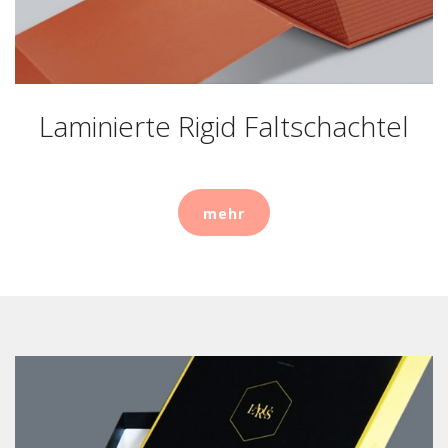
Klappschachtel
Schubladenschachtel
Laminierte Rigid Faltschachtel
Flip-Top-Box
mehr