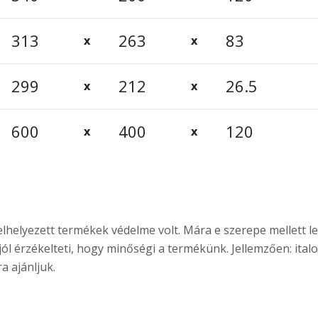
313
263
83
299
212
26.5
600
400
120
 elhelyezett termékek védelme volt. Mára e szerepe mellett 
jól érzékelteti, hogy minőségi a termékünk. Jellemzően: ita
a ajánljuk.