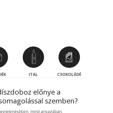
DÉK
ITAL
CSOKOLÁDÉ
 díszdoboz előnye a
somagolással szemben?
megjelenésében, mind anyagában.