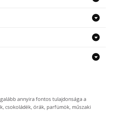
legalább annyira fontos tulajdonsága a
lok, csokoládék, órák, parfümök, műszaki