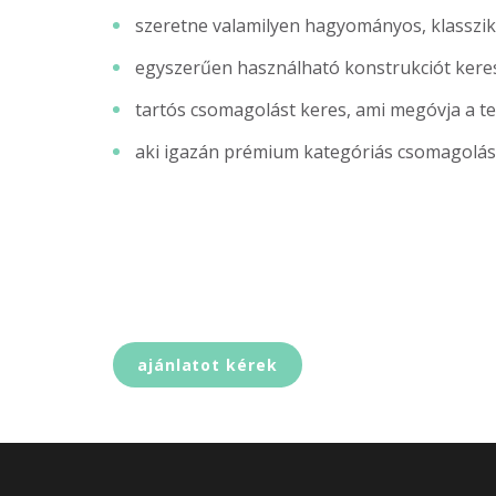
szeretne valamilyen hagyományos, klasszi
egyszerűen használható konstrukciót kere
tartós csomagolást keres, ami megóvja a t
aki igazán prémium kategóriás csomagolás
ajánlatot kérek