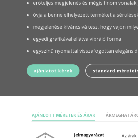
erőteljes megjelenés és mégis finom vonalak 
óvja a benne elhelyezett terméket a sérülése
megjelenése kíváncsivá tesz, hogy vajon milye
egyedi grafikával ellátva vibráló forma
egyszínű nyomattal visszafogottan elegáns d
ajánlatot kérek
standard méretei
AJÁNLOTT MÉRETEK ÉS ÁRAK
ÁRMEGHATÁRO
Az árak 