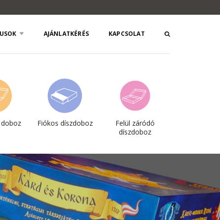
PUSOK
AJÁNLATKÉRÉS
KAPCSOLAT
l doboz
Fiókos díszdoboz
Felül záródó
díszdoboz