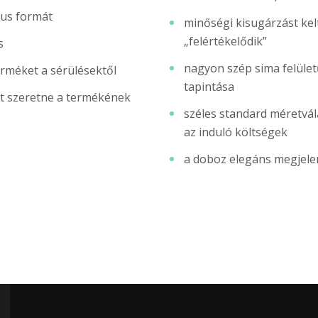
kus formát
minőségi kisugárzást kelt
„felértékelődik”
s
nagyon szép sima felület
erméket a sérülésektől
tapintása
t szeretne a termékének
széles standard méretvál
az induló költségek
a doboz elegáns megjelen