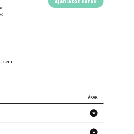
ajánlatot kérek
ke
va.
A
ást nem
ÁRAK