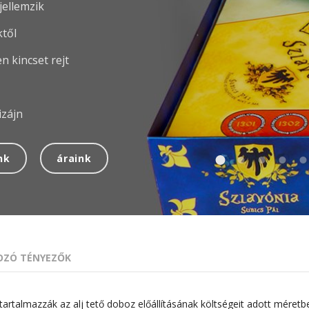
jellemzik
ktől
n kincset rejt
izájn
nk
áraink
ZÓ TÉNYEZŐK
tartalmazzák az alj tető doboz előállításának költségeit adott méretb