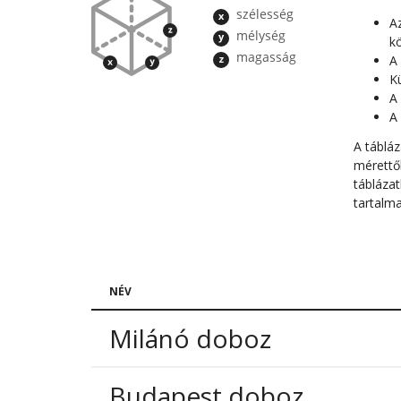
A
kö
A 
K
A 
A
A táblá
mérettő
táblázat
tartalm
NÉV
Milánó doboz
Budapest doboz