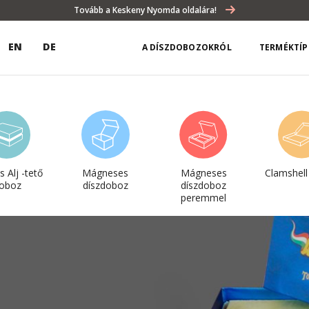
Tovább a Keskeny Nyomda oldalára!
EN
DE
A DÍSZDOBOZOKRÓL
TERMÉKTÍ
 Alj -tető
Mágneses
Mágneses
Clamshel
oboz
díszdoboz
díszdoboz
peremmel