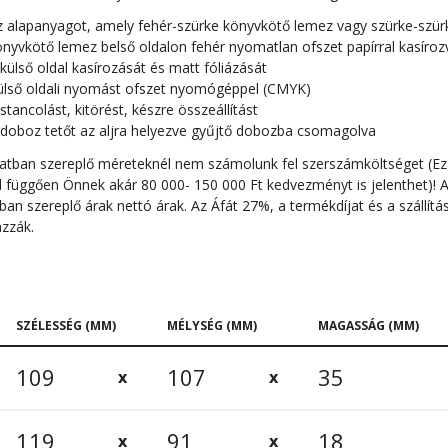
z alapanyagot, amely fehér-szürke könyvkötő lemez vagy szürke-szür
nyvkötő lemez belső oldalon fehér nyomatlan ofszet papírral kasíroz
külső oldal kasírozását és matt fóliázását
ülső oldali nyomást ofszet nyomógéppel (CMYK)
stancolást, kitörést, készre összeállítást
 doboz tetőt az aljra helyezve gyűjtő dobozba csomagolva
zatban szereplő méreteknél nem számolunk fel szerszámköltséget (Ez
l függően Önnek akár 80 000- 150 000 Ft kedvezményt is jelenthet)! 
ban szereplő árak nettó árak. Az Áfát 27%, a termékdíjat és a szállít
azzák.
SZÉLESSÉG (MM)
MÉLYSÉG (MM)
MAGASSÁG (MM)
109
107
35
119
91
18