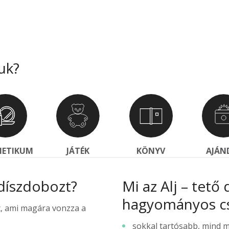
uk?
ETIKUM
JÁTÉK
KÖNYV
AJÁN
ő díszdobozt?
Mi az Alj – tető
hagyományos c
t, ami magára vonzza a
sokkal tartósabb, mind 