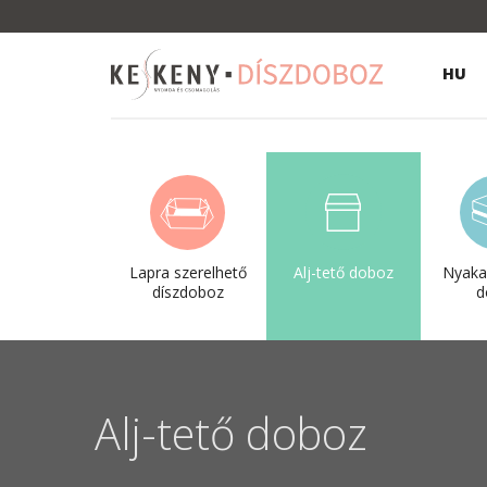
HU
Lapra szerelhető
Alj-tető doboz
Nyakas
díszdoboz
d
Alj-tető doboz