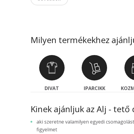
Milyen termékekhez ajánlj
DIVAT
IPARCIKK
KOZM
Kinek ajánljuk az Alj - tet
aki szeretne valamilyen egyedi csomagolás
figyelmet